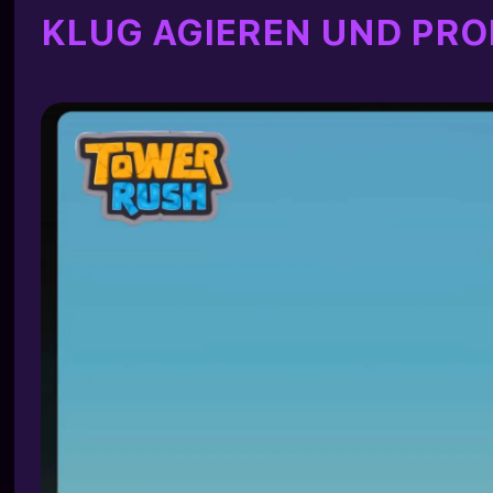
KLUG AGIEREN UND PRO