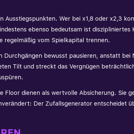
n Ausstiegspunkten. Wer bei x1,8 oder x2,3 ko
indestens ebenso bedeutsam ist disziplinierte
ne regelmäßig vom Spielkapital trennen.
 Durchgängen bewusst pausieren, anstatt bei 
ten Tilt und streckt das Vergnügen beträchtlich
zuspüren.
e Floor dienen als wertvolle Absicherung. Sie
nverändert: Der Zufallsgenerator entscheidet 
EREN