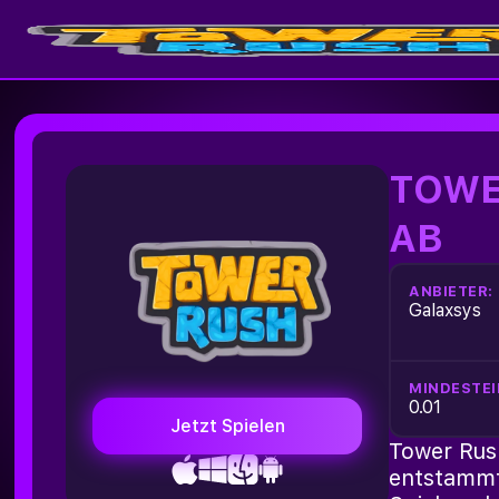
TOWE
AB
ANBIETER:
Galaxsys
MINDESTEI
0.01
Jetzt Spielen
Tower Rush
entstammt