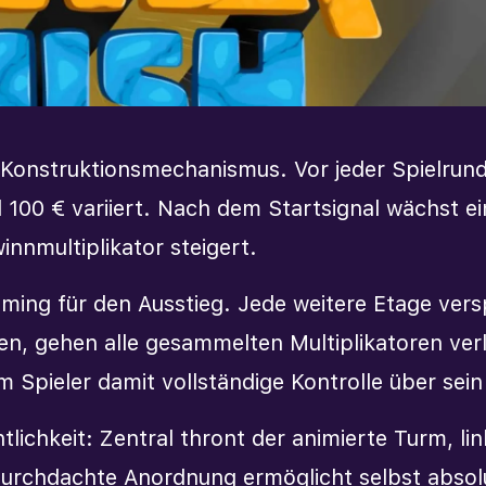
 Konstruktionsmechanismus. Vor jeder Spielrund
00 € variiert. Nach dem Startsignal wächst ein 
nnmultiplikator steigert.
ing für den Ausstieg. Jede weitere Etage vers
en, gehen alle gesammelten Multiplikatoren ver
 Spieler damit vollständige Kontrolle über sein
lichkeit: Zentral thront der animierte Turm, lin
 durchdachte Anordnung ermöglicht selbst abso