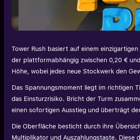
Tower Rush basiert auf einem einzigartigen
der plattformabhängig zwischen 0,20 € und 1
Höhe, wobei jedes neue Stockwerk den Gewi
Das Spannungsmoment liegt im richtigen Tim
das Einsturzrisiko. Bricht der Turm zusamm
einen sofortigen Ausstieg und überträgt dem
Die Oberfläche besticht durch ihre Übersicht
Multiplikator und Auszahlungstaste. Diese