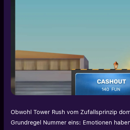
Obwohl Tower Rush vom Zufallsprinzip domi
Grundregel Nummer eins: Emotionen haben b